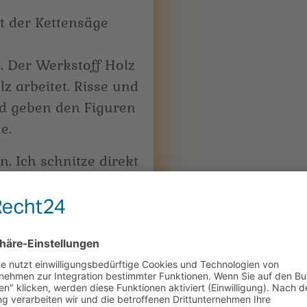
t der Kettensäge
. Der Werkstoff Holz
lz arbeitet. Risse und
d geben den Figuren
e.
. Ich schnitze direkt
d Wolfsburg.