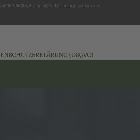
+49 160-96654707
info@freds-kettensaegenkunst.de
TENSCHUTZERKLÄRUNG (DSGVO)