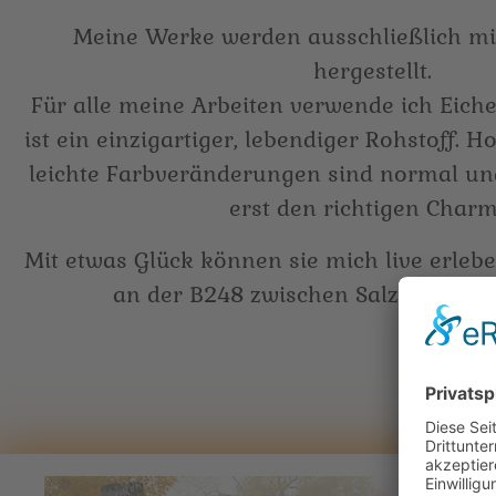
Meine Werke werden ausschließlich mi
hergestellt.
Für alle meine Arbeiten verwende ich Eiche
ist ein einzigartiger, lebendiger Rohstoff. Ho
leichte Farbveränderungen sind normal un
erst den richtigen Charm
Mit etwas Glück können sie mich live erleben
an der B248 zwischen Salzwedel un