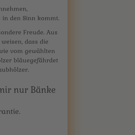
annehmen,
de in den Sinn kommt.
ondere Freude. Aus
 weisen, dass die
owie vom gewählten
lzer bläuegefährdet
aubhölzer.
antie.